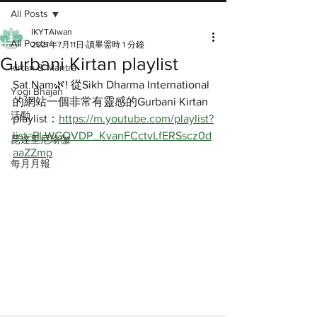
All Posts
IKYTAiwan
All Posts
2021年7月11日
讀畢需時 1 分鐘
Gurbani Kirtan playlist
kirtan & Mantra
Sat Nam🌿! 從Sikh Dharma International
Yogi Bhajan
的網站一個非常有靈感的Gurbani Kirtan 
活動
playlist：
https://m.youtube.com/playlist?
list=PLWGQVDP_KvanFCctvLfERSscz0d
昆達里尼瑜伽
aaZZmp
每月月報