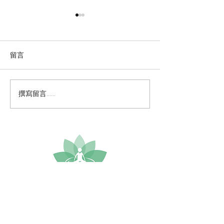
留言
The "Ik Ardas" S
撰寫留言......
Kundalini Yoga? 對你來說
是什麼？
IKYTA Taiwan Facebook 粉絲專頁