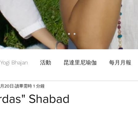
Yogi Bhajan
活動
昆達里尼瑜伽
每月月報
7月20日
讀畢需時 1 分鐘
Ardas" Shabad