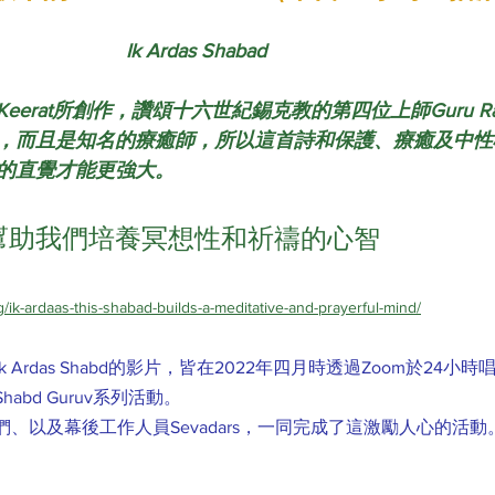
Ik Ardas Shabad
erat所創作，讚頌十六世紀錫克教的第四位上師Guru Ra
，而且是知名的療癒師，所以這首詩和保護、療癒及中性
的直覺才能更強大。
ad幫助我們培養冥想性和祈禱的心智
/ik-ardaas-this-shabad-builds-a-meditative-and-prayerful-mind/
Ik Ardas Shabd的影片，皆在2022年四月時透過Zoom於24
bd Guruv系列活動。
以及幕後工作人員Sevadars，一同完成了這激勵人心的活動。Wa