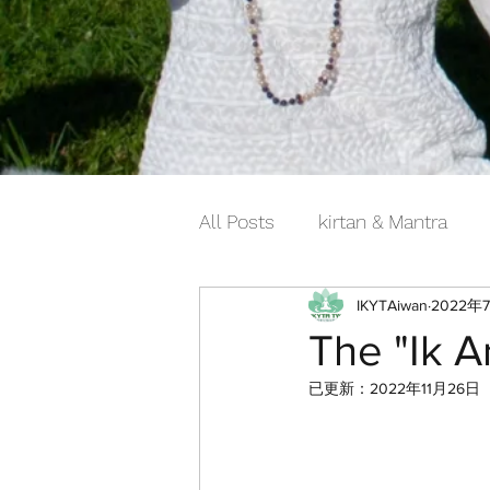
All Posts
kirtan & Mantra
IKYTAiwan
2022年
The "Ik 
已更新：
2022年11月26日