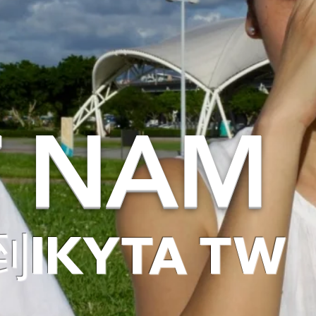
T NAM
IKYTA TW