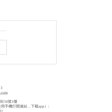
13
l.com
街34號1樓
使用手機打開連結，下載app）:
VU