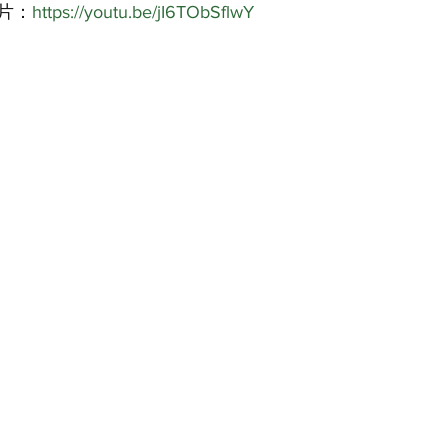
片：
https://youtu.be/jI6TObSflwY