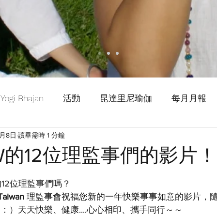
Yogi Bhajan
活動
昆達里尼瑜伽
每月月報
3月8日
讀畢需時 1 分鐘
 TW的12位理監事們的影片！
W的12位理監事們嗎？
Taiwan
 理監事會祝福您新的一年快樂事事如意的影片，
：）天天快樂、健康....心心相印、攜手同行～～