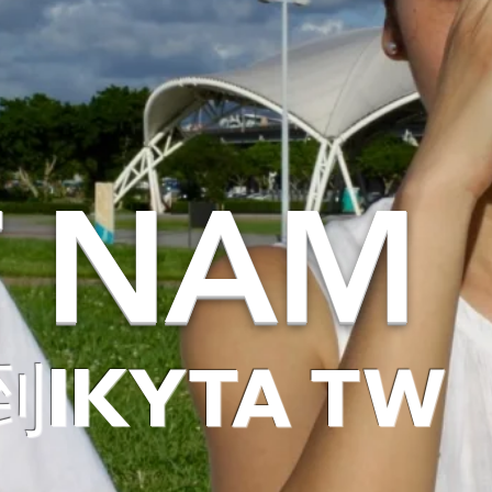
T NAM
IKYTA TW