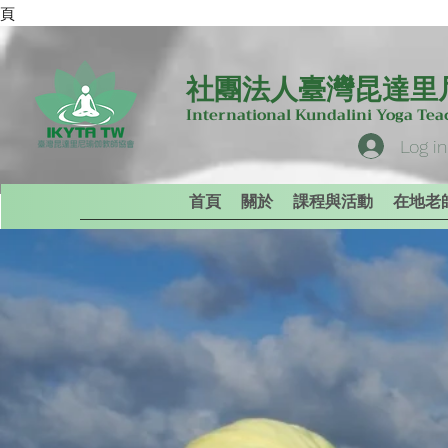
專頁
社團法人臺灣昆達里
International Kundalini Yoga Te
Log in
首頁
關於
課程與活動
在地老