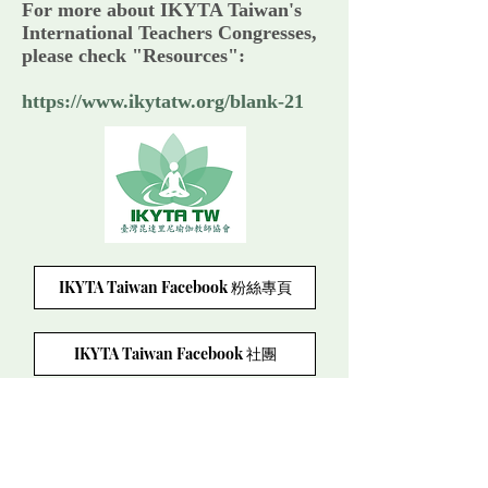
For more about IKYTA Taiwan's
International Teachers Congresses,
please check "Resources":
https://www.ikytatw.org/blank-21
IKYTA Taiwan Facebook 粉絲專頁
IKYTA Taiwan Facebook 社團
醫療聲明
聯絡方式：