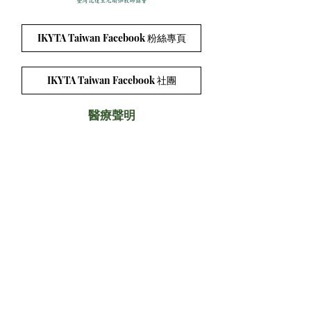
IKYTA Taiwan Facebook 粉絲專頁
IKYTA Taiwan Facebook 社團
醫療聲明
聯絡方式：
連絡電話:
0909-370913
Email:
ikyta.tw@gmail.com
Line ID:
0909-370913
會址:
台中市西區忠誠街34號1樓
加入協會的app （請使用手機打開連結，下載
app）:
http://wix.to/2MD7BVU
©2018 by ikytaiwan. Proudly created with Wix.com