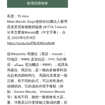
新增至購物車
長度：15 mins
Mata Mandir Singh老師在社團法人臺灣
昆達里尼瑜珈教師協會 (IKYTA Taiwan)
分享怎麼做Masala醬（中文字幕）- 台
北 2020年6月14日
https://youtu.be/PBUEMUeAtrM
從Wikipedia: 瑪撒拉（英語：masala；
印地語：मसाला; 孟加拉語：মশলা; 乌尔都
语：مصاله‎‎; 尼泊爾語：मसाला），或譯為
馬薩拉、瑪莎拉，是一種由多種香料混
合起來的調味料[1]。 馬薩拉其實是一個
泛稱，有不同的款式，可以有乾身的、
或糊狀的。它的成份亦視乎種類（例
如：Garam Masala、Vindaloo Masala
等）各有不同，雖然一般都會有大蒜、
薑、洋蔥及以印度辣椒[2]製成的醬；其