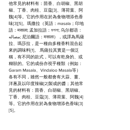
他常見的材料有：茴香、白胡椒、黑胡
椒、丁香、肉桂、豆蔻[3]、薄荷葉、阿
魏[4]等。它的作用在於為食物增添色香
味[3][5]。瑪撒拉（英語：masala；印地
語：मसाला; 孟加拉語：মশলা; 乌尔都语：
مصاله‎‎; 尼泊爾語：मसाला），或譯為馬薩
拉、瑪莎拉，是一種由多種香料混合起
來的調味料[1]。 馬薩拉其實是一個泛
稱，有不同的款式，可以有乾身的、或
糊狀的。它的成份亦視乎種類（例如：
Garam Masala、Vindaloo Masala等）
各有不同，雖然一般都會有大蒜、薑、
洋蔥及以印度辣椒[2]製成的醬；其他常
見的材料有：茴香、白胡椒、黑胡椒、
丁香、肉桂、豆蔻[3]、薄荷葉、阿魏[4]
等。它的作用在於為食物增添色香味[3]
[5]。