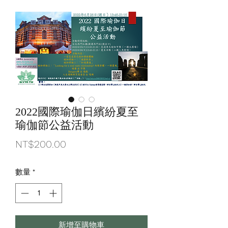
2022國際瑜伽日繽紛夏至
瑜伽節公益活動
價
NT$200.00
格
數量
*
新增至購物車