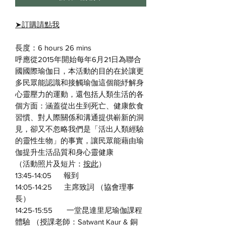
➤
訂購請點我
長度：6 hours 26 mins
呼應從2015年開始每年6月21日為聯合
國國際瑜伽日，本活動的目的在於讓更
多民眾能認識和接觸瑜伽這個能紓解身
心靈壓力的運動，還包括人類生活的各
個方面：涵蓋從出生到死亡、健康飲食
習慣、對人際關係和溝通提供嶄新的洞
見，卻又不忽略我們是「活出人類經驗
的靈性生物」的事實，讓民眾能藉由瑜
伽提升生活品質和身心靈健康
（活動照片及短片：
按此
）
13:45-14:05 報到
14:05-14:25 主席致詞 （協會理事
長）
14:25-15:55 一堂昆達里尼瑜伽課程
體驗 （授課老師：Satwant Kaur & 銅