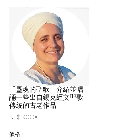
「靈魂的聖歌」介紹並唱
誦一些出自錫克經文聖歌
傳統的古老作品
價
NT$300.00
格
價格
*