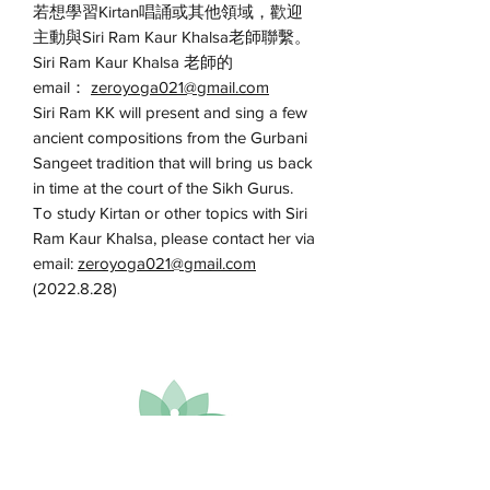
若想學習Kirtan唱誦或其他領域，歡迎
主動與Siri Ram Kaur Khalsa老師聯繫。
Siri Ram Kaur Khalsa 老師的
email：
zeroyoga021@gmail.com
Siri Ram KK will present and sing a few
ancient compositions from the Gurbani
Sangeet tradition that will bring us back
in time at the court of the Sikh Gurus.
To study Kirtan or other topics with Siri
Ram Kaur Khalsa, please contact her via
email:
zeroyoga021@gmail.com
(2022.8.28)