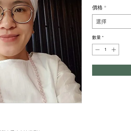
格
價格
*
選擇
數量
*