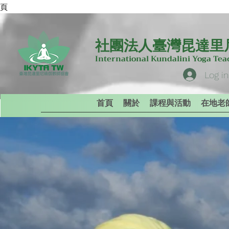
專頁
社團法人臺灣昆達里
International Kundalini Yoga Te
Log in
首頁
關於
課程與活動
在地老