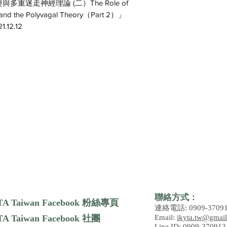
迷走神經理論 (二）The Role of
e and the Polyvagal Theory（Part 2）」
.12.12
聯絡方式：
TA Taiwan Facebook 粉絲專頁
連絡電話: 0909-3709
A Taiwan Facebook 社團
Email:
ikyta.tw@gmai
Line ID: 0909-370913