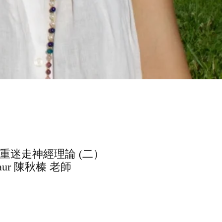
重迷走神經理論 (二）
Kaur 陳秋榛 老師