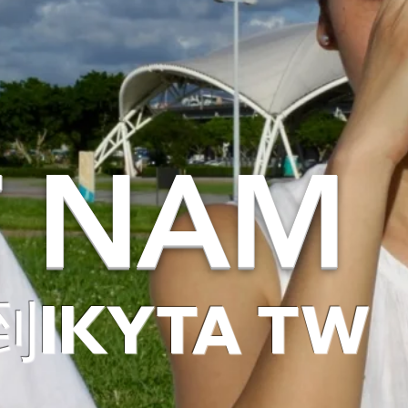
T NAM
IKYTA TW