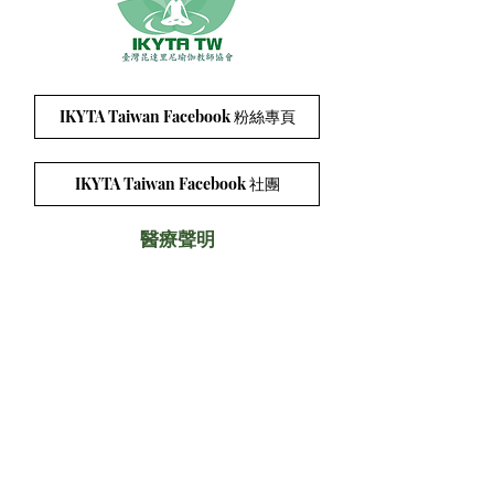
IKYTA Taiwan Facebook 粉絲專頁
IKYTA Taiwan Facebook 社團
醫療聲明
聯絡方式：
連絡電話:
0909-370913
Email:
ikyta.tw@gmail.com
Line ID:
0909-370913
會址:
台中市西區忠誠街34號1樓
加入協會的app （請使用手機打開連結，下載
app）:
http://wix.to/2MD7BVU