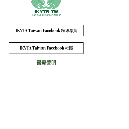
IKYTA Taiwan Facebook 粉絲專頁
IKYTA Taiwan Facebook 社團
醫療聲明
聯絡方式：
連絡電話:
0909-370913
Email:
ikyta.tw@gmail.com
Line ID:
0909-370913
會址:
台中市西區忠誠街34號1樓
加入協會的app （請使用手機打開連結，下載
app）:
http://wix.to/2MD7BVU