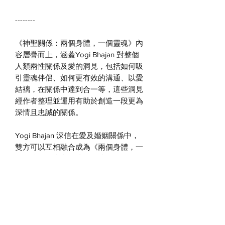
--------
《神聖關係：兩個身體，一個靈魂》內
容層疊而上，涵蓋
Yogi Bhajan
對整個
人類兩性關係及愛的洞見，包括如何吸
引靈魂伴侶、如何更有效的溝通、以愛
結褵，在關係中達到合一等，這些洞見
經作者整理並運用有助於創造一段更為
深情且忠誠的關係。
Yogi Bhajan
深信在愛及婚姻關係中，
雙方可以互相融合成為《兩個身體，一
個靈魂》，書中引述的昆達里尼瑜伽及
冥想，以健康且務實的方式回應人生的
課題，有助於提升覓得伴侶的能力、釋
放過去關係的痛苦、揮別關係中的陰
霾，獲致婚姻及財務的穩定並活化現有
關係，從而邁上圓滿關係之路。關係中