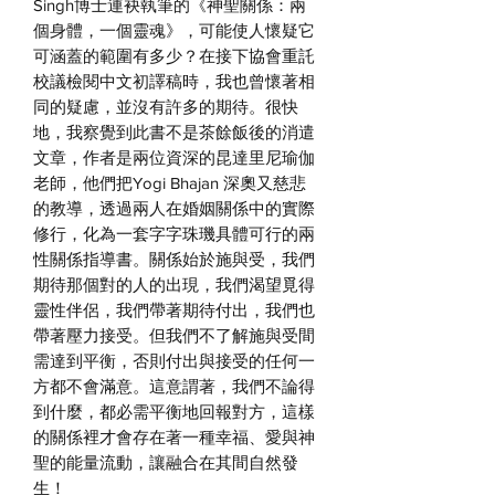
Singh
博士連袂執筆的《神聖關係：兩
個身體，一個靈魂》，可能使人懷疑它
可涵蓋的範圍有多少？在接下協會重託
校議檢閱中文初譯稿時，我也曾懷著相
同的疑慮，並沒有許多的期待。很快
地，我察覺到此書不是茶餘飯後的消遣
文章，作者是兩位資深的昆達里尼瑜伽
老師，他們把
Yogi Bhajan
深奧又慈悲
的教導，透過兩人在婚姻關係中的實際
修行，化為一套字字珠璣具體可行的兩
性關係指導書。關係始於施與受，我們
期待那個對的人的出現，我們渴望覓得
靈性伴侶，我們帶著期待付出，我們也
帶著壓力接受。但我們不了解施與受間
需達到平衡，否則付出與接受的任何一
方都不會滿意。這意謂著，我們不論得
到什麼，都必需平衡地回報對方，這樣
的關係裡才會存在著一種幸福、愛與神
聖的能量流動，讓融合在其間自然發
生！