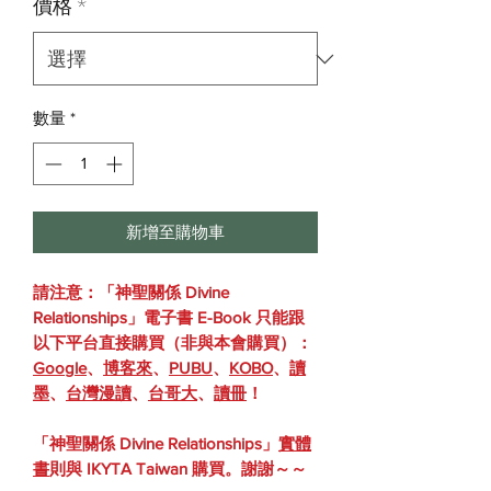
價格
*
數量
*
新增至購物車
請注意：「神聖關係 Divine
Relationships」電子書 E-Book 只能跟
以下平台直接購買（非與本會購買）：
Google
、
博客來
、
PUBU
、
KOBO
、
讀
墨
、
台灣漫讀
、
台哥大
、
讀冊
！
「神聖關係 Divine Relationships」
實體
書
則與 IKYTA Taiwan 購買。謝謝～～