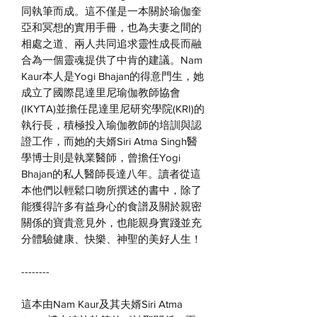
同執筆而成。這不僅是一本關於瑜
伽奎
亞和冥想的實用手冊
，也為夫妻之間的
相處之道、兩人共同追求靈性成長而融
合為一個靈魂提供了中肯的建議。
Nam
Kaur
本人是
Yogi Bhajan
的得意門生
，她
成立了國際昆達里尼瑜伽教師協會
(IKYTA)
並擔任昆達里尼研究學院
(KRI)
的
執行長
，積極投入瑜伽教師的培訓與認
證工作，而她的夫婿
Siri Atma Singh
醫
學博士則是執業醫師
，曾擔任
Yogi
Bhajan
的私人醫師長達八年。
讀者從
這
本他們以輕鬆口吻所撰述的書中
，除了
能獲得許多有益身心的食譜及關於親密
關係的寶貴意見外，也能親身實踐並充
分體驗健康、快樂、神聖的美好人生！
--------
這本由
Nam Kaur
及其夫婿
Siri Atma