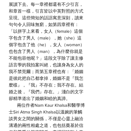
展讀下去。每一章裡都還有不少引言，
和章首一樣，引言皆以中英對照的方式
呈現。這些簡短的話語寓意深刻，讀來
句句令人回味無窮，如第四章裡有：
「以拼字上來看，女人（female）這個
字包含了男人（male），她（she）這
個字包含了他（he），女人（woman）
也包含了男人（man），為什麼你就是
不能包容他呢？」這段文字除了讓主修
語言學的我拍案叫絕，也讓身為女人的
我不禁莞爾；而第五章裡也有：「婚姻
是彼此把自己都拿掉，婚姻不是『我怎
麼樣』，『我』不存在；我不存在。結
婚之後，『我們』存在。」淺白的文字
卻精準道出了婚姻和睦的真諦。
兩位作者Nam Kaur Khalsa和醫學博
士Siri Atma Singh Khalsa以溫婉的筆觸
談男女之間的關係，不僅是心靈上融洽
溝通的兩性相處之道，也包括奠基於信