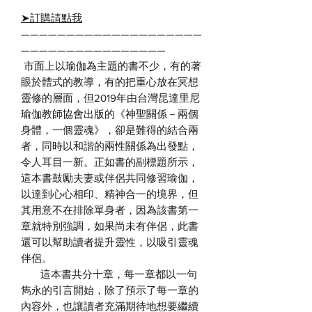
➤
訂購請點我
————————————————————
————————————————
市面上以瑜伽為主題的書不少，有的著
眼於體式的教導，有的把重心放在冥想
靈修的層面，但2019年由台灣昆達里尼
瑜伽教師協會出版的《神聖關係－兩個
身體，一個靈魂》，卻是難得的結合兩
者，同時以和諧的兩性關係為出發點，
令人耳目一新。正如書的副標題所示，
這本書鼓勵夫妻或伴侶共同修習瑜伽，
以達到心心相印、精神合一的境界，但
其用意不在排除單身者，因為該書第一
章就特別強調，如果尚未有伴侶，此書
還可以幫助讀者提升靈性，以吸引靈魂
伴侶。
這本書共分十章，每一章都以一句
雋永的引言開始，除了預示了每一章的
內容外，也讓讀者充滿期待地想要繼續