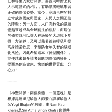
任和尊重的親密關係。書裡同時附上真
人示範體式的相片，有助讀者輕鬆學習
正確的瑜伽姿勢。當今，意識形態的對
立常成為國家與國家、人與人之間互信
的障礙；另一方面，人口高齡化的議題
也越來越成為全球關注的焦點，而瑜伽
的修習既可以讓人在紛擾的大環境下覓
得一方清靜，又可以藉著鍛鍊呼吸和提
高身體柔軟度，來預防老年失智的腦退
化風險。因此希望這本《神聖關係》，
能使越來越多讀者領略到瑜伽的妙用，
從而為創造健康、快樂的世界貢獻一分
心力！
--------
《神聖關係：兩個身體，一個靈魂》是
根據昆達里尼瑜伽大師兼白譚崔瑜伽大
師Yogi Bhajan的教導
，
由
Nam Kaur
Khalsa
及
Siri Atma Singh Khalsa
伉儷共