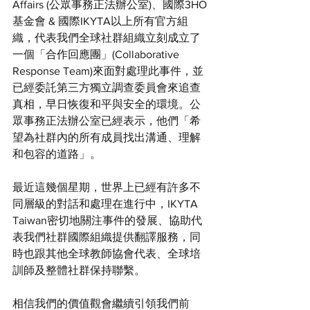
Affairs (公眾事務正法辦公室)、國際3HO
基金會 & 國際IKYTA以上所有官方組
織，代表我們全球社群組織立刻成立了
一個「合作回應團」(Collaborative 
Response Team)來面對處理此事件，並
已經委託第三方獨立調查委員會來追查
真相，早日恢復和平與安全的環境。公
眾事務正法辦公室已經表示，他們「希
望為社群內的所有成員找出溝通、理解
和包容的道路」。
最近這幾個星期，世界上已經有許多不
同層級的對話和處理在進行中，IKYTA 
Taiwan密切地關注事件的發展、協助代
表我們社群國際組織提供翻譯服務，同
時也跟其他全球教師協會代表、全球培
訓師及整體社群保持聯繫。
相信我們的價值觀會繼續引領我們前