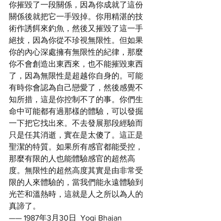
你摧毀了一段關係，因為你成就了這份
關係後就把它一手毀掉。你用精湛的技
術作誘餌來釣魚，然後又摧毀了這一手
絕技，因為你從不珍視無限性。但如果
你的內心深處擁有無限性的紀律，那麼
你不會創造出東西來，也不能摧毀東西
了，因為無限性是超越你自身的。可能
有時你會認為自己戀愛了，然後感覺不
知所措，這是你控制不了的事。你們生
命中可能都有過那樣的體驗，可以發掘
一下把它找出來。不去發展那段經驗而
只是任其消逝，實在是太傻了。這正是
聖潔的特質。如果所有感官都能受控，
那麼有限的人也能體驗感官的超然高
度。無限性的超然高度其實是由非常受
限的人來體驗的，當我們能永遠體驗到
光芒和溫熱時，這就是人之所以為人的
真諦了。
—— 1987年3月30日  Yogi Bhajan 