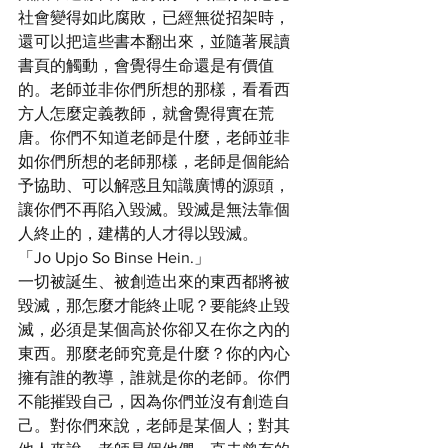
社會變得如此腐敗，已經無從招架時，
還可以把這些書本翻出來，並隨著展讀
書頁的觸動，會覺得生命還是有價值
的。老師並非你們所想的那樣，看看西
方人怎麼定義教師，就會覺得實在荒
唐。你們不知道老師是什麼，老師並非
如你們所想的老師那樣，老師是個能給
予協助、可以解惑且知識廣博的源頭，
讓你們不再陷入毀滅。毀滅是無法靠個
人終止的，建構的人才得以毀滅。
「Jo Upjo So Binse Hein.」
一切被誕生、被創造出來的東西都將被
毀滅，那怎麼才能終止呢？要能終止毀
滅，必須是某個高於你卻又在你之內的
東西。那麼老師究竟是什麼？你的內心
擁有誰的教導，誰就是你的老師。你們
不能摧毀自己，因為你們並沒有創造自
己。對你們來說，老師是某個人；對其