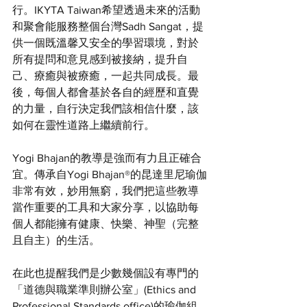
行。IKYTA Taiwan希望透過未來的活動
和聚會能服務整個台灣Sadh Sangat，提
供一個既溫馨又安全的學習環境，對於
所有提問和意見感到被接納，提升自
己、療癒與被療癒，一起共同成長。最
後，每個人都會基於各自的經歷和直覺
的力量，自行決定我們該相信什麼，該
如何在靈性道路上繼續前行。
Yogi Bhajan的教導是強而有力且正確合
宜。傳承自Yogi Bhajan®的昆達里尼瑜伽
非常有效，妙用無窮，我們把這些教導
當作重要的工具和大家分享，以協助每
個人都能擁有健康、快樂、神聖（完整
且自主）的生活。
在此也提醒我們是少數幾個設有專門的
「道德與職業準則辦公室」(Ethics and 
Professional Standards office)的瑜伽組