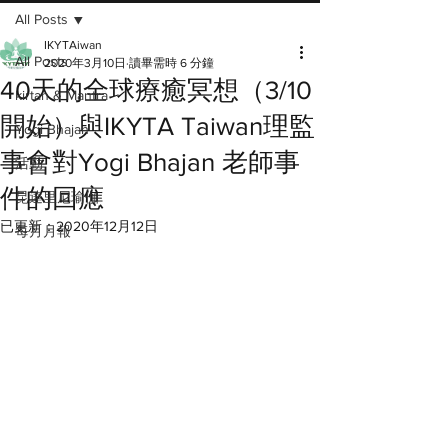
All Posts
IKYTAiwan
All Posts
2020年3月10日
讀畢需時 6 分鐘
40天的全球療癒冥想（3/10
kirtan & Mantra
開始）與IKYTA Taiwan理監
Yogi Bhajan
事會對Yogi Bhajan 老師事
活動
件的回應
昆達里尼瑜伽
已更新：
2020年12月12日
每月月報