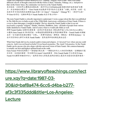
https://www.libraryofteachings.com/lect
ure.xqy?q=date:1987-03-
30&id=baf8a474-6cc6-d4ba-b277-
af3c3f335ddd&title=Los-Angeles-
Lecture