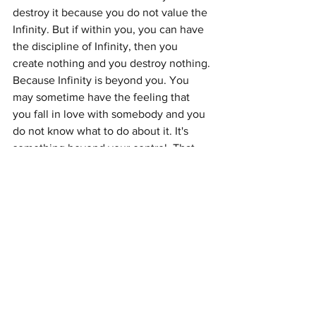
destroy it because you do not value the 
Infinity. But if within you, you can have 
the discipline of Infinity, then you 
create nothing and you destroy nothing. 
Because Infinity is beyond you. You 
may sometime have the feeling that 
you fall in love with somebody and you 
do not know what to do about it. It's 
something beyond your control. That 
experience may be somewhere in your 
life. You can dig it out and just find it 
out. You are foolish not to develop that 
and you let it go. That's exactly what 
saintliness is. When all senses are 
controlled and the height of the sense 
is experienced by a limited person. 
Height of the Infinity is experienced by 
a very limited human being. When the 