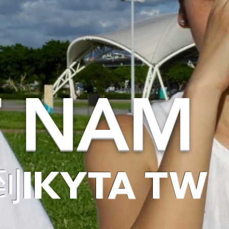
T NAM
IKYTA TW