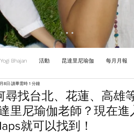
Yogi Bhajan
活動
昆達里尼瑜伽
每月月報
3月8日
讀畢需時 1 分鐘
 如何尋找台北、花蓮、高雄
達里尼瑜伽老師？現在進
e Maps就可以找到！