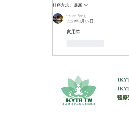
《KRI 十一月份新聞報》新書
排序方式：
最新
介紹
vivian fang
2021年3月09日
實用欸
按讚
回覆
IKY
IKYT
醫療