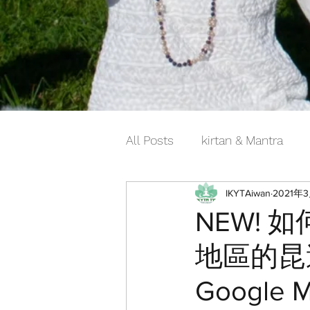
All Posts
kirtan & Mantra
IKYTAiwan
2021年
NEW!
地區的昆
Googl