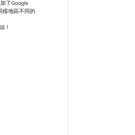
了Google 
同樣地區不同的
頭！