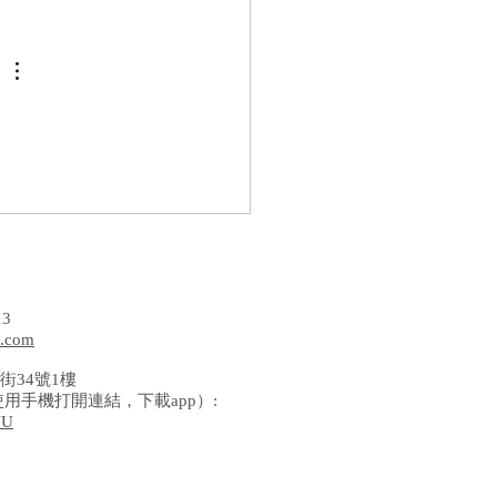
13
l.com
街34號1樓
使用手機打開連結，下載app）:
VU