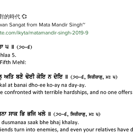
的時代 💞
iwan Sangat from Mata Mandir Singh~
site.com/ikyta/matamandir-singh-2019-9