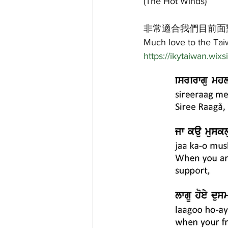
(The Hot Winds)
非常適合我們目前面對
Much love to the Ta
https://ikytaiwan.wix