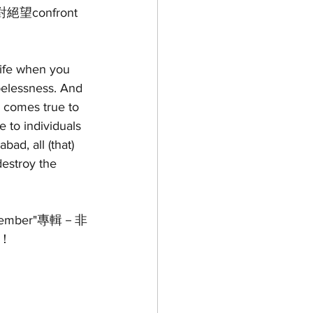
面對絕望confront 
life when you 
pelessness. And 
nd comes true to 
e to individuals 
bad, all (that) 
estroy the 
member"專輯－非
！