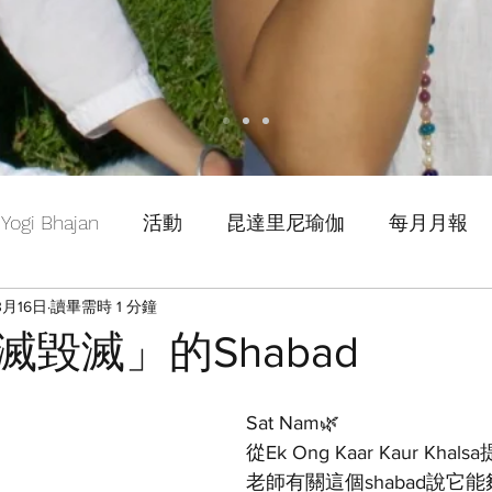
Yogi Bhajan
活動
昆達里尼瑜伽
每月月報
3月16日
讀畢需時 1 分鐘
毀滅」的Shabad
Sat Nam🌿
從Ek Ong Kaar Kaur Khalsa
老師有關這個shabad說它