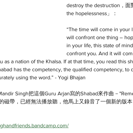
destroy the destruction，
the hopelessness」：
“The time will come in your 
will confront one thing – ho
in your life, this state of mi
confront you. And it will com
 as a nation of the Khalsa. If at that time, you read this sha
shabad has the competency, the qualified competency, to d
urately using the word.” - Yogi Bhajan
andir Singh把這個Guru Arjan寫的Shabad來作曲－"Re
的磁帶，已經無法播放聽，他馬上又錄音了一個新的版本
inghandfriends.bandcamp.com/