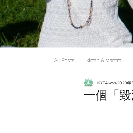
All Posts
kirtan & Mantra
IKYTAiwan
2020年
一個「毀滅