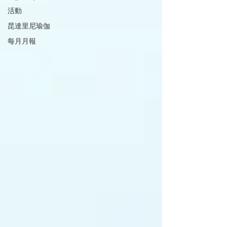
活動
昆達里尼瑜伽
每月月報