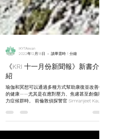
IKYTAiwan
2022年12月18日
讀畢需時 1 分鐘
《KRI 十一月份新聞報》新書介
紹
瑜伽和冥想可以通過多種方式幫助康復並改善你
的健康——尤其是在應對壓力、焦慮甚至創傷壓
力症候群時。 前倫敦偵探警官 Simranjeet Kaur
在昆達里尼瑜伽和冥想的支持下，經歷了她自己
的二次創傷壓力治療之旅。在多年的康復過程
中，她想出了這個溫和而富有同情心的工具—一